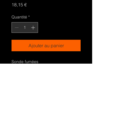
Prix
18,15 €
Quantité
*
Ajouter au panier
Sonde fumées
Référence 55010
Modèles: pour tous