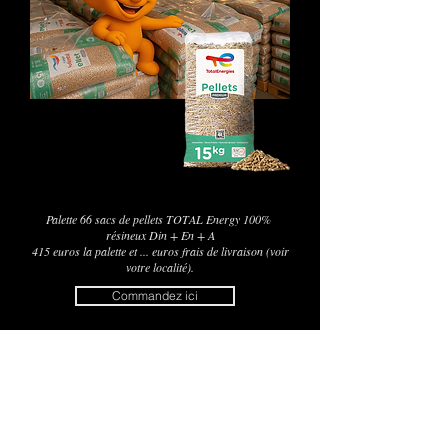
Palette 66 sacs de pellets TOTAL Energy 100%
résineux Din + En + A
415 euros la palette et ... euros frais de livraison (voir
votre localité).
Commandez ici