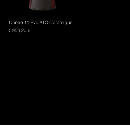
Aperçu rapide
Cherie 11 Evo ATC Céramique
Prix
5 953,20 €