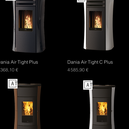
Aperçu rapide
Aperçu rapide
ania Air Tight Plus
Dania Air Tight C Plus
rix
Prix
 368,10 €
4 585,90 €