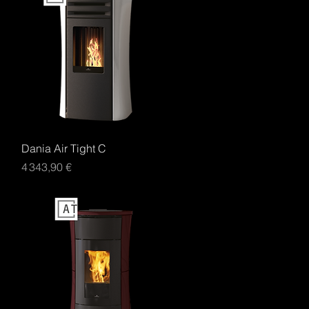
Aperçu rapide
Dania Air Tight C
Prix
4 343,90 €