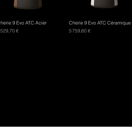
Aperçu rapide
Aperçu rapide
herie 9 Evo ATC Acier
Cherie 9 Evo ATC Céramique
rix
Prix
 529,70 €
5 759,60 €