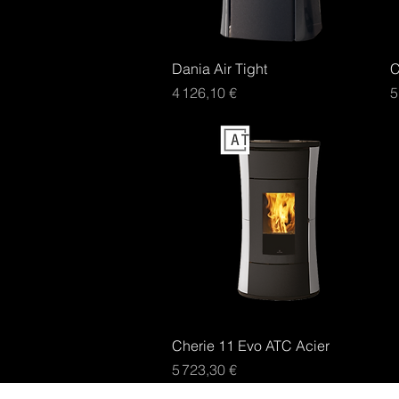
Aperçu rapide
Dania Air Tight
C
Prix
P
4 126,10 €
5
Aperçu rapide
Cherie 11 Evo ATC Acier
Prix
5 723,30 €