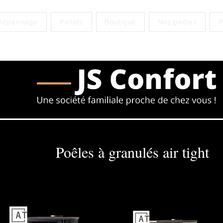
Dépannage
Pellets
Boutique
Nos poêles
P
Poêles à granulés air tight