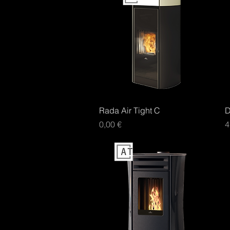
Aperçu rapide
Rada Air Tight C
D
Prix
P
0,00 €
4