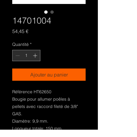
14701004
Prix
54,45 €
Quantité
*
Ajouter au panier
Référence HT62650
Bougie pour allumer poêles à
pellets avec raccord fileté de 3/8"
GAS.
Diamètre: 9,9 mm.
Longueur totale: 150 mm.
Longueur sous-écrou: 140 mm.