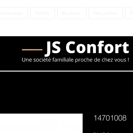
Dépannage
Pellets
Boutique
Nos poêles
P
14701008