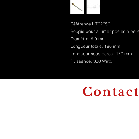
Référence HT62656
Bougie pour allumer poêles à pelle
Diamètre: 9,9 mm.
Longueur totale: 180 mm.
Longueur sous-écrou: 170 mm.
Puissance: 300 Watt.
Contac
+32 71 59 08 00
jsconfortsebastien@gmail.com
secretariatjsconfort@gmail.co