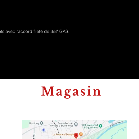
300Watt.
ts avec raccord fileté de 3/8" GAS.
Magasin
t
344A Rue Albert 1er
6560 Erquelinnes
m