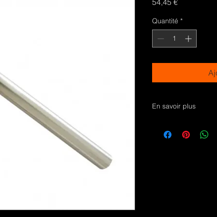
Prix
54,45 €
Quantité
*
Aj
En savoir plus
Bougie pour allumer 
pour l'allumage de p
chaudières et de brû
Pour poêles OLIVIER
Valentina, Ambra, Cla
Victoria
Testées pour plus de
extinction, allumage
Avec raccord fileté 
longueur totale 180