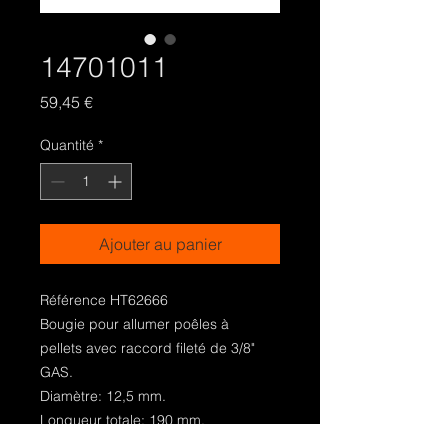
14701011
Prix
59,45 €
Quantité
*
Ajouter au panier
Référence HT62666
Bougie pour allumer poêles à
pellets avec raccord fileté de 3/8"
GAS.
Diamètre: 12,5 mm.
Longueur totale: 190 mm.
Longueur sous-écrou: 180 mm.