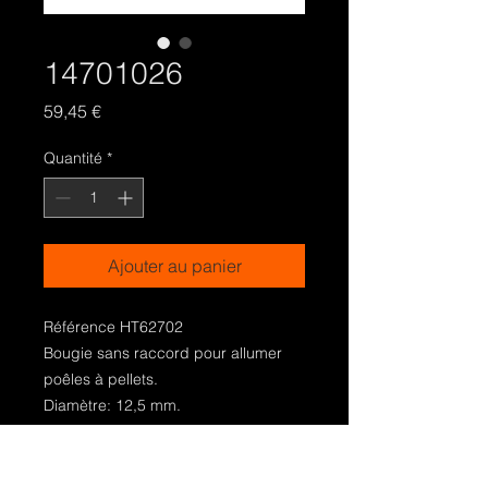
14701026
Prix
59,45 €
Quantité
*
Ajouter au panier
Référence HT62702
Bougie sans raccord pour allumer
poêles à pellets.
Diamètre: 12,5 mm.
Longueur totale: 150 mm.
Puissance: 250 Watt.