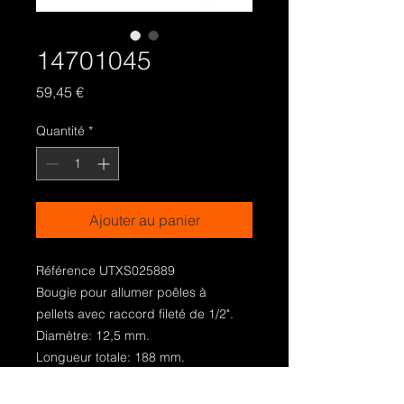
14701045
Prix
59,45 €
Quantité
*
Ajouter au panier
Référence UTXS025889
Bougie pour allumer poêles à
pellets avec raccord fileté de 1/2".
Diamètre: 12,5 mm.
Longueur totale: 188 mm.
Longueur sous-écrou: 180 mm.
Puissance: 350 Watt.