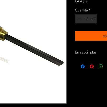
Prix
64,45 €
Quantité
*
Aj
En savoir plus
Bougie en cristal de
pellets PS13-230-30
pellets et copeaux d
brûleurs.
Testées pour plus de
extinction, allumage
Version hermétique a
diamètre 11,5x4mm; 
sous-écrou 90mm; 3
Temperature maxima