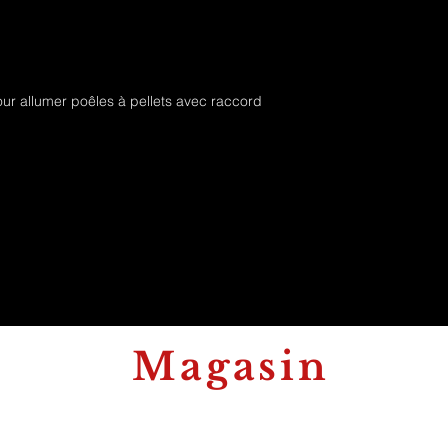
Pour poêles
- KARMEK ONE ref. 
LCD - Marina 24-3
- NORDICA EXTRAFL
our allumer poêles à pellets avec raccord
Magasin
t
344A Rue Albert 1er
6560 Erquelinnes