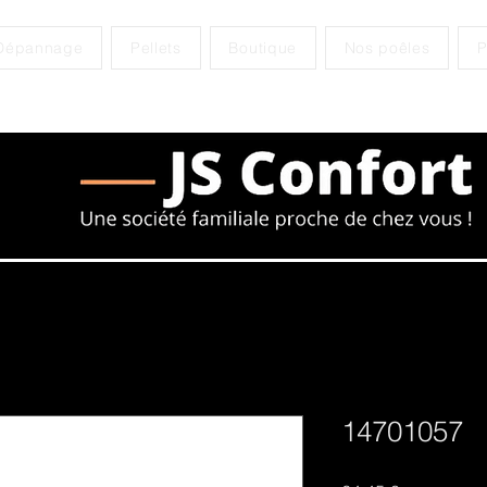
Dépannage
Pellets
Boutique
Nos poêles
P
14701057