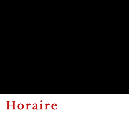
SML501-05 mod. Marina 24-34
4 TOUCH
AME cod. 003278773
Horaire
Lundi : Fermé
Mardi : 9h - 12h et 13h30 - 17h