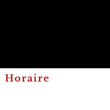
Horaire
Lundi : Fermé
Mardi : 9h - 12h et 13h30 - 17h
Mercredi : 9h - 12h et 13h30 - 17h
Jeudi : 9h - 12h et 13h30 - 17h