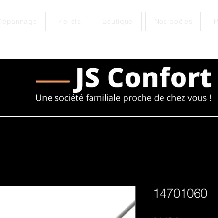
Dépannage
Pellets
Boutique
Nos poêles
P
14701060