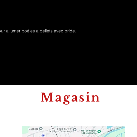
our allumer poêles à pellets avec bride.
Magasin
t
344A Rue Albert 1er
6560 Erquelinnes