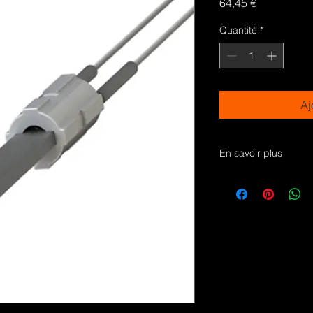
Prix
64,45 €
Quantité
*
Aj
En savoir plus
Bougie en cristal de
pellets PS14-230-40
pellets et copeaux d
brûleurs.
Testées pour plus de
extinction, allumage
Version avec bride;
totale 122mm; longu
Temperature maxima