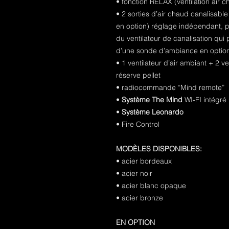
• fonction RELAX (ventilation air 
• 2 sorties d’air chaud canalisable
en option) réglage indépendant, p
du ventilateur de canalisation qui 
d’une sonde d’ambiance en optio
• 1 ventilateur d’air ambiant + 2 v
réserve pellet
• radiocommande “Mind remote”
•
Système The Mind
WI-FI intégré
•
Système Leonardo
• Fire Control
MODÈLES DISPONIBLES:
• acier bordeaux
• acier noir
• acier blanc opaque
• acier bronze
EN OPTION