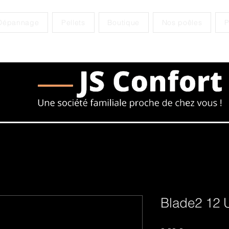
Dépannage
Pellets
Boutique
Nos poêles
P
Blade2 12 