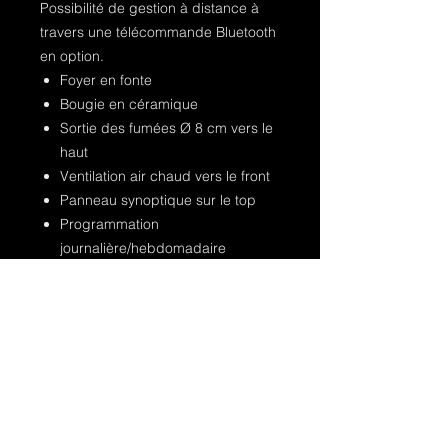
Possibilité de gestion à distance à
travers une télécommande Bluetooth
en option.
Foyer en fonte
Bougie en céramique
Sortie des fumées Ø 8 cm vers le
haut
Ventilation air chaud vers le front
Panneau synoptique sur le top
Programmation
journalière/hebdomadaire
Fonction Easy Timer
Système E-Smart avec Wi-Fi
intégré
Sortie par tiroir : 344.85 euros TVAC
Sortie par trappe : 308.55 euros
TVAC