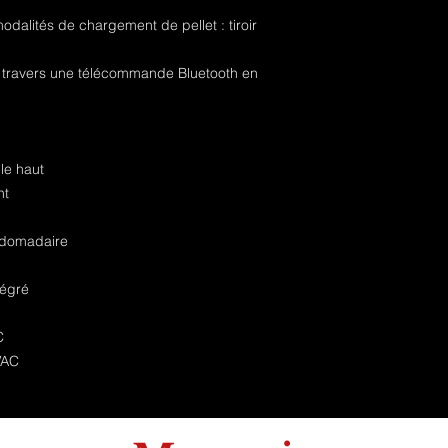
odalités de chargement de pellet : tiroir
 à travers une télécommande Bluetooth en
le haut
nt
bdomadaire
tégré
C
VAC