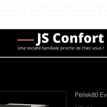
Dépannage
Pellets
Boutique
Nos poêles
P
Pellek80 E