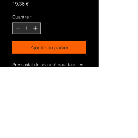
Prix
19,36 €
Quantité
*
Ajouter au panier
Pressostat de sécurité pour tous les
modèles
Référence 070-55-002n