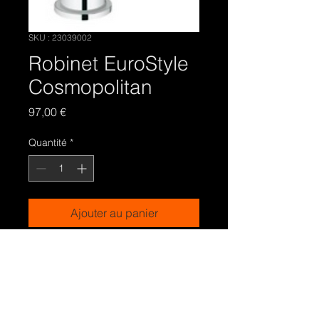
SKU : 23039002
Robinet EuroStyle
Cosmopolitan
Prix
97,00 €
Quantité
*
Ajouter au panier
Robinet Lave-mains Grohé Euro style
Cosmopolitan eau froide, chromé
sans vidage