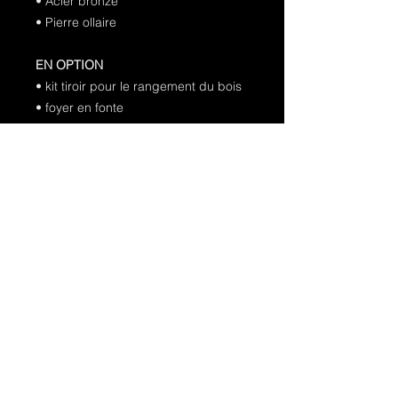
• Acier bronzé
• Pierre ollaire
EN OPTION
• kit tiroir pour le rangement du bois
• foyer en fonte
• kit Air-Diffuser
• Bouches de canalisation
• Bouches de canalisation ventilées
TALLY S Evo Prédisposés pour le kit
de pierre réfractaire (en option)
La partie supérieure avec des
anneaux réfractaires permet
d’accumuler de la chaleur et de la
libérer de manière prolongée pour
réchauffer la maison, y compris dans
les heures suivant le dernier
chargement de bois.