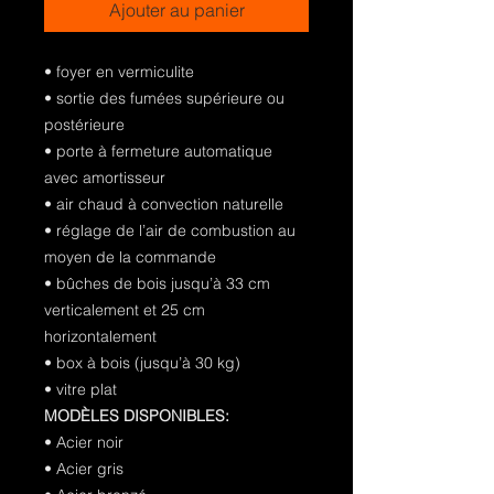
Ajouter au panier
• foyer en vermiculite
• sortie des fumées supérieure ou
postérieure
• porte à fermeture automatique
avec amortisseur
• air chaud à convection naturelle
• réglage de l’air de combustion au
moyen de la commande
• bûches de bois jusqu’à 33 cm
verticalement et 25 cm
horizontalement
• box à bois (jusqu’à 30 kg)
• vitre plat
MODÈLES DISPONIBLES:
• Acier noir
• Acier gris