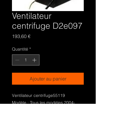
Ventilateur
centrifuge D2e097
Prix
193,60 €
Quantité
*
Ajouter au panier
Ventilateur centrifuge55119
Modèle : Tous les modèles 2004-
2005-2006
Pour les poeles Lisa-Franscesca-
Monica-Stefania-Elena