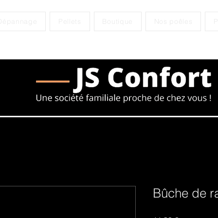
Dépannage
Pellets
Boutique
Nos poêles
P
Bûche de 